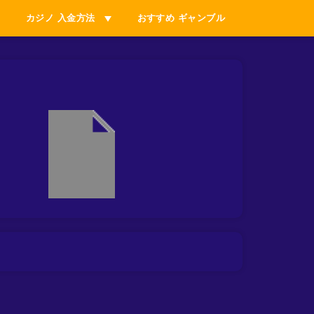
カジノ 入金方法
おすすめ ギャンブル