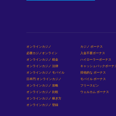
オンラインカジノ
カジノ ボーナス
必勝カジノオンライン
入金不要ボーナス
オンラインカジノ 税金
ハイローラーボーナス
オンラインカジノ 法律
キャッシュバックボーナ
オンラインカジノ モバイル
排他的な ボーナス
日本円 オンラインカジノ
モバイル ボーナス
オンラインカジノ 攻略
フリースピン
オンラインカジノ 比較
ウェルカム ボーナス
オンラインカジノ 稼ぎ方
オンラインカジノ 登録