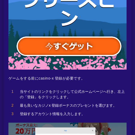
ゲームをする前にcasino-x 登録が必要です。
当サイトのリンクをクリックして公式ホームページへ行き、左上
の「登録」をクリックします。
最も良いなカジノx 登録ボーナスのプレセントを選びます。
登録するアカウント情報を入力します。