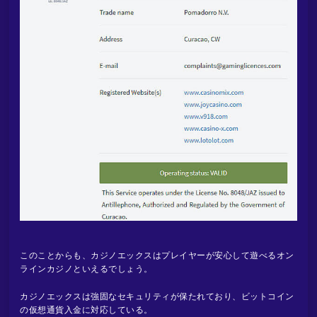
このことからも、カジノエックスはプレイヤーが安心して遊べるオン
ラインカジノといえるでしょう。
カジノエックスは強固なセキュリティが保たれており、ビットコイン
の仮想通貨入金に対応している。