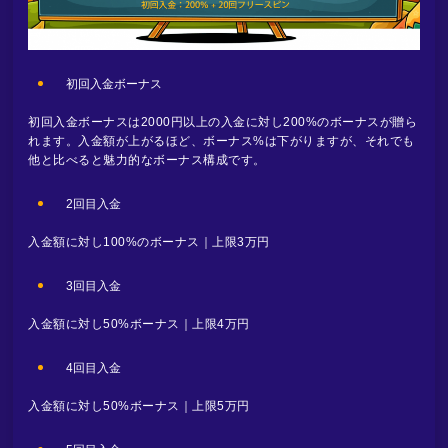
初回入金ボーナス
初回入金ボーナスは2000円以上の入金に対し200%のボーナスが贈ら
れます。入金額が上がるほど、ボーナス%は下がりますが、それでも
他と比べると魅力的なボーナス構成です。
2回目入金
入金額に対し100%のボーナス｜上限3万円
3回目入金
入金額に対し50%ボーナス｜上限4万円
4回目入金
入金額に対し50%ボーナス｜上限5万円