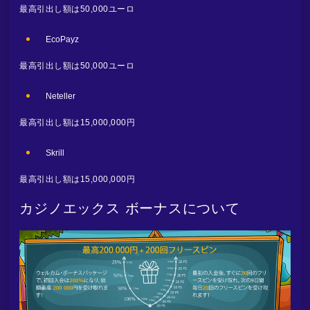
最高引出し額は50,000ユーロ
EcoPayz
最高引出し額は50,000ユーロ
Neteller
最高引出し額は15,000,000円
Skrill
最高引出し額は15,000,000円
カジノエックス ボーナスについて