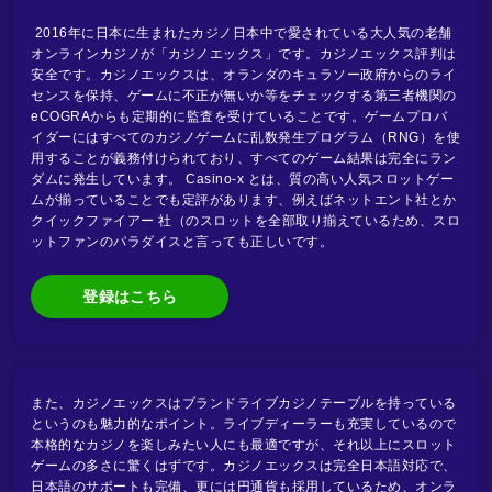
2016年に日本に生まれたカジノ
日本中で愛されている大人気の老舗
オンラインカジノが「
カジノエックス
」です。
カジノエックス
評判は
安全です。
カジノエックス
は、オランダのキュラソー政府からのライ
センスを保持、ゲームに不正が無いか等をチェックする第三者機関の
eCOGRAからも定期的に監査を受けていることです。ゲームプロバ
イダーにはすべてのカジノゲームに乱数発生プログラム（RNG）を使
用することが義務付けられており、すべてのゲーム結果は完全にラン
ダムに発生しています。
Casino-x とは
、質の高い人気スロットゲー
ムが揃っていることでも定評があります、例えばネットエント社とか
クイックファイアー 社（のスロットを全部取り揃えているため、スロ
ットファンのパラダイスと言っても正しいです。
登録はこちら
また、
カジノエックス
はブランドライブカジノテーブルを持っている
というのも魅力的なポイント。ライブディーラーも充実しているので
本格的なカジノを楽しみたい人にも最適ですが、それ以上にスロット
ゲームの多さに驚くはずです。
カジノエックスは完全日本語対応で、
日本語のサポートも完備、更には円通貨も採用しているため、オンラ