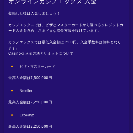
オンラインカジノエックス 入金
登録した後は入金しましょう！
カジノエックスでは、ビザとマスターカードから選べるクレジットカ
ード入金を含め、さまざまな課金方法を設けています。
カジノエックスでは最低入金額は1500円、入金手数料は無料となり
ます。
Casino-x 入金方法とリミットについて
ビザ・マスターカード
最高入金額は7,500,000円
Neteller
最高入金額は2,250,000円
EcoPayz
最高入金額は2,250,000円